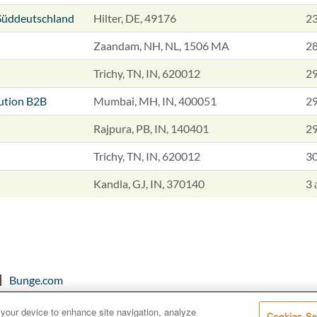
Süddeutschland
Hilter, DE, 49176
23
Zaandam, NH, NL, 1506 MA
28
Trichy, TN, IN, 620012
29
tution B2B
Mumbai, MH, IN, 400051
29
Rajpura, PB, IN, 140401
29
Trichy, TN, IN, 620012
30
Kandla, GJ, IN, 370140
3 
Bunge.com
 your device to enhance site navigation, analyze
Cookies Se