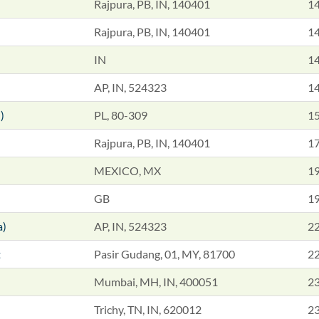
Rajpura, PB, IN, 140401
14
Rajpura, PB, IN, 140401
14
IN
14
AP, IN, 524323
14
)
PL, 80-309
15
Rajpura, PB, IN, 140401
17
MEXICO, MX
19
GB
19
a)
AP, IN, 524323
22
t
Pasir Gudang, 01, MY, 81700
22
Mumbai, MH, IN, 400051
23
Trichy, TN, IN, 620012
23