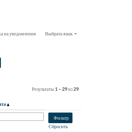
ка на уведомления
Выбрать язык
Результаты
1 – 29
из
29
ата
Сбросить