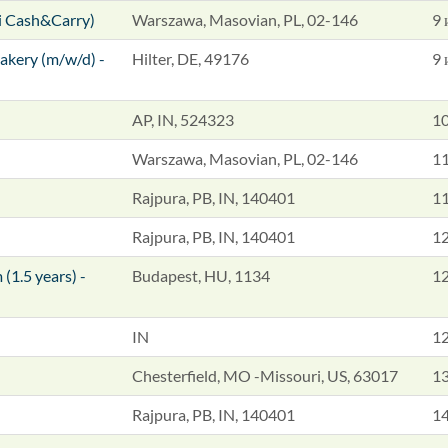
i Cash&Carry)
Warszawa, Masovian, PL, 02-146
9 
akery (m/w/d) -
Hilter, DE, 49176
9 
AP, IN, 524323
10
Warszawa, Masovian, PL, 02-146
11
Rajpura, PB, IN, 140401
11
Rajpura, PB, IN, 140401
12
(1.5 years) -
Budapest, HU, 1134
12
IN
12
Chesterfield, MO -Missouri, US, 63017
13
Rajpura, PB, IN, 140401
14