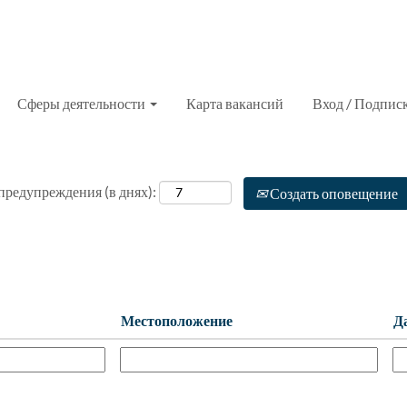
Сферы деятельности
Карта вакансий
Вход / Подпис
редупреждения (в днях):
Создать оповещение
Местоположение
Д