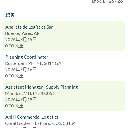
结果
1 – 26
/
26
职务
Analista de Logística Ssr
Buenos_Aires, AR
2026年7月15日
0.00 公里
Planning Coordinator
Rotterdam, ZH, NL, 3011 GA
2026年7月16日
0.00 公里
Assistant Manager - Supply Planning
Mumbai, MH, IN, 400051
2026年7月19日
0.00 公里
Anl II Commercial Logistics
Coral Gables, FL -Florida, US, 33134