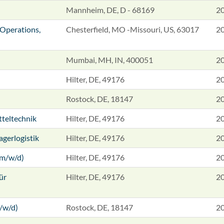
Mannheim, DE, D - 68169
2
 Operations,
Chesterfield, MO -Missouri, US, 63017
2
Mumbai, MH, IN, 400051
2
Hilter, DE, 49176
2
Rostock, DE, 18147
2
tteltechnik
Hilter, DE, 49176
2
agerlogistik
Hilter, DE, 49176
2
(m/w/d)
Hilter, DE, 49176
2
ür
Hilter, DE, 49176
2
/w/d)
Rostock, DE, 18147
2