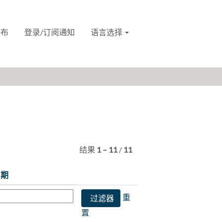
分布
登录/订阅通知
语言选择
结果
1 – 11
/
11
日期
重
置