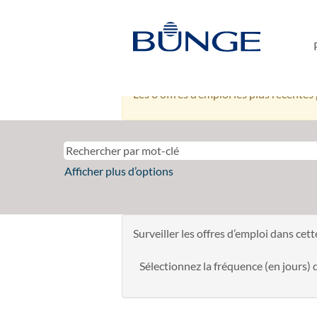
Commodity Trading, Merchandisi
Il n’y a actuellement aucun poste vaca
Recevez des e-mails en vous inscrivan
sont publiées.
Les 0 offres d’emploi les plus récent
Afficher plus d’options
Surveiller les offres d’emploi dans cet
Sélectionnez la fréquence (en jours) d