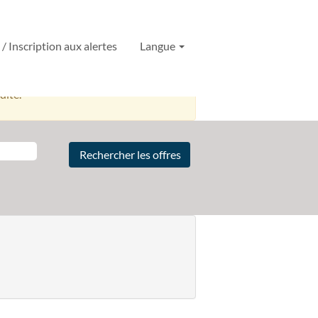
 Inscription aux alertes
Langue
ising et Origination sitôt qu’elles
dité.