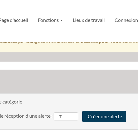
ng et Origination
Page d'accueil
Fonctions
Lieux de travail
Connexion /
nt correspondant à cette catégorie ou ce lieu.
t aux offres d’emploi correspondant à Commodity Trading, Merchand
es publiées par Bunge sont énumérées ci-dessous pour votre commo
te catégorie
e réception d’une alerte :