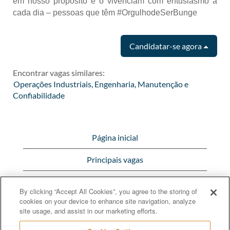
em nosso propósito e o vivenciam com entusiasmo a
cada dia – pessoas que têm #OrgulhodeSerBunge
Candidatar-se agora
Encontrar vagas similares:
Operações Industriais, Engenharia, Manutenção e
Confiabilidade
Página inicial
Principais vagas
Visualizar todas as vagas
By clicking “Accept All Cookies”, you agree to the storing of
cookies on your device to enhance site navigation, analyze
Bunge.com.br
site usage, and assist in our marketing efforts.