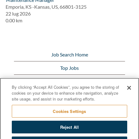
Emporia, KS -Kansas, US, 66801-3125
22 lug 2026
0.00 km
Job Search Home
Top Jobs
View All Jobs
By clicking “Accept All Cookies”, you agree to the storing of
cookies on your device to enhance site navigation, analyze
Bunge.com
site usage, and assist in our marketing efforts.
Cookies Settings
Reject All