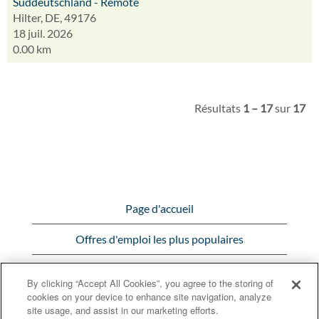
Süddeutschland - Remote
Hilter, DE, 49176
18 juil. 2026
0.00 km
Résultats
1 – 17
sur
17
Page d'accueil
Offres d'emploi les plus populaires
Afficher toutes les offres d'emploi
By clicking “Accept All Cookies”, you agree to the storing of
cookies on your device to enhance site navigation, analyze
Bunge.com
site usage, and assist in our marketing efforts.