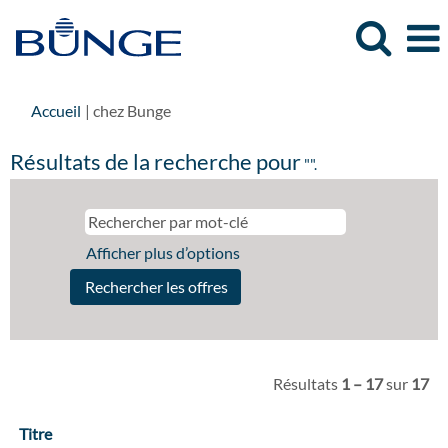
(page
Accueil
|
chez Bunge
actuelle)
Résultats de la recherche pour
"".
Afficher plus d’options
Résultats
1 – 17
sur
17
Titre