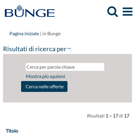
(pagina
Pagina iniziale
|
in Bunge
corrente)
Risultati di ricerca per
"".
Mostra più opzioni
Risultati
1 – 17
di
17
Titolo