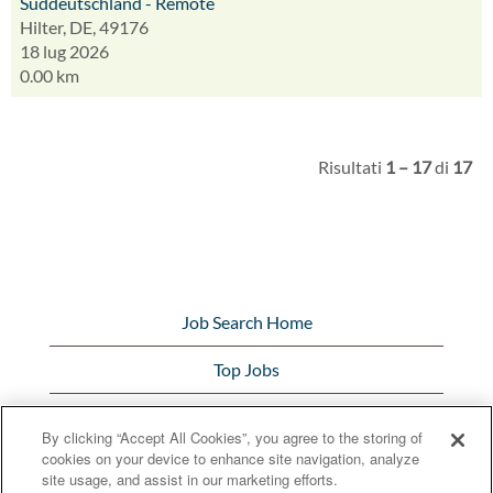
Süddeutschland - Remote
Hilter, DE, 49176
18 lug 2026
0.00 km
Risultati
1 – 17
di
17
Job Search Home
Top Jobs
View All Jobs
By clicking “Accept All Cookies”, you agree to the storing of
cookies on your device to enhance site navigation, analyze
Bunge.com
site usage, and assist in our marketing efforts.