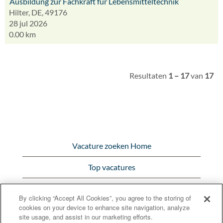
Ausbildung zur Fachkraft für Lebensmitteltechnik
Hilter, DE, 49176
28 jul 2026
0.00 km
Resultaten
1 – 17
van
17
Vacature zoeken Home
Top vacatures
Bekijk alle vacatures
By clicking “Accept All Cookies”, you agree to the storing of
cookies on your device to enhance site navigation, analyze
Bunge.com
site usage, and assist in our marketing efforts.