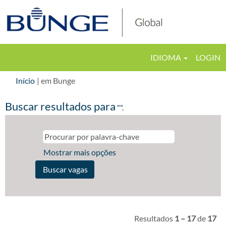
IDIOMA
LOGIN
(página
Início
|
em Bunge
atual)
Buscar resultados para
"".
Mostrar mais opções
Resultados
1 – 17
de
17