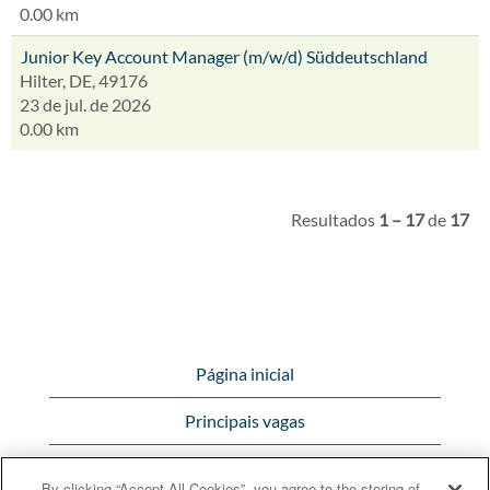
0.00 km
Junior Key Account Manager (m/w/d) Süddeutschland
Hilter, DE, 49176
23 de jul. de 2026
0.00 km
Resultados
1 – 17
de
17
Página inicial
Principais vagas
Visualizar todas as vagas
By clicking “Accept All Cookies”, you agree to the storing of