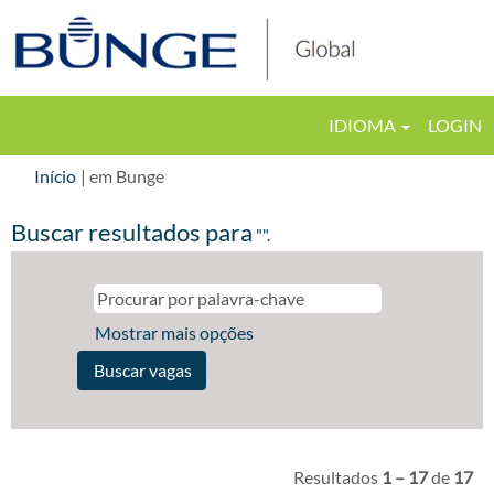
IDIOMA
LOGIN
(página
Início
|
em Bunge
atual)
Buscar resultados para
"".
Mostrar mais opções
Resultados
1 – 17
de
17