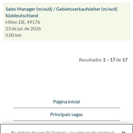
Sales Manager (m/w/d) / Gebietsverkaufsleiter (m/w/d)
Süddeutschland
Hilter, DE, 49176
23 de jul. de 2026
0.00 km
Resultados
1 – 17
de
17
Página inicial
Principais vagas
Visualizar todas as vagas
By clicking “Accept All Cookies”, you agree to the storing of