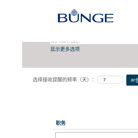
（当
主页
|
Bellevue 位于 Bunge
前
页
搜索结果：
"bellevue".
面）
显示更多选项
选择接收提醒的频率（天）：
职务