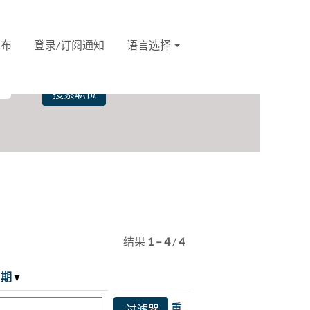
分布
登录/订阅通知
语言选择
结果
1 – 4
/
4
日期
重