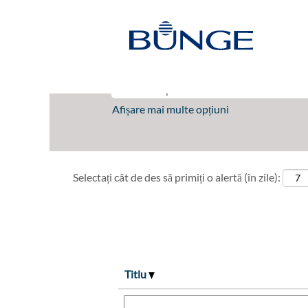
(pagina
Acasă
|
Bellevue în Bunge
curentă)
Rezultatele căutării pentru
"be
Afișare mai multe opțiuni
Selectați cât de des să primiți o alertă (în zile):
Titlu