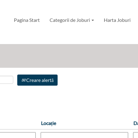
Pagina Start
Categorii de Joburi
Harta Joburi
llevue".
Creare alertă
Locație
D