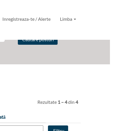
Inregistreaza-te / Alerte
Limba
Rezultate
1 – 4
din
4
ată