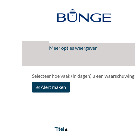
(huidige
Home
|
TRAINEE op Bunge
pagina)
Zoekresultaten voor
"TRAINEE"
Meer opties weergeven
Selecteer hoe vaak (in dagen) u een waarschuwing
Alert maken
Titel