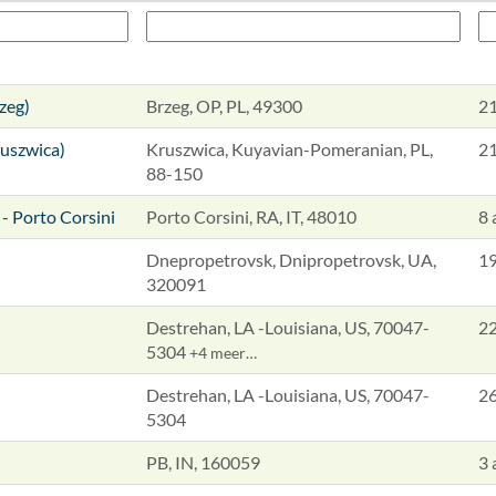
zeg)
Brzeg, OP, PL, 49300
21
ruszwica)
Kruszwica, Kuyavian-Pomeranian, PL,
21
88-150
- Porto Corsini
Porto Corsini, RA, IT, 48010
8 
Dnepropetrovsk, Dnipropetrovsk, UA,
19
320091
Destrehan, LA -Louisiana, US, 70047-
22
5304
+4 meer…
Destrehan, LA -Louisiana, US, 70047-
26
5304
PB, IN, 160059
3 