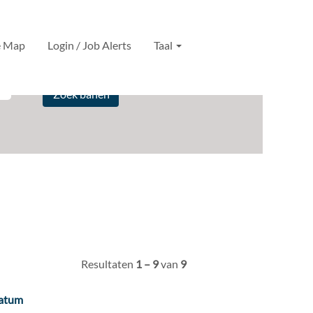
e Map
Login / Job Alerts
Taal
Resultaten
1 – 9
van
9
atum