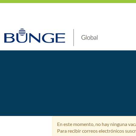
Trading,
Comercial
y
Trading, Comercial y
Originación
Originación
En este momento, no hay ninguna vacan
Para recibir correos electrónicos sus