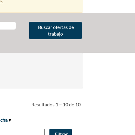
és.
Resultados
1 – 10
de
10
echa