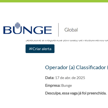
Mostrar mais opções
Selecione a frequência (em dias) de recebimento de
Criar alerta
Operador (a) Classificador (
Data:
17 de abr. de 2025
Empresa:
Bunge
Desculpe, essa vaga já foi preenchida.