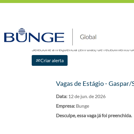
Mostrar mais opções
Selecione a frequência (em dias) de recebimento de
Criar alerta
Vagas de Estágio - Gaspar/
Data:
12 de jun. de 2026
Empresa:
Bunge
Desculpe, essa vaga já foi preenchida.