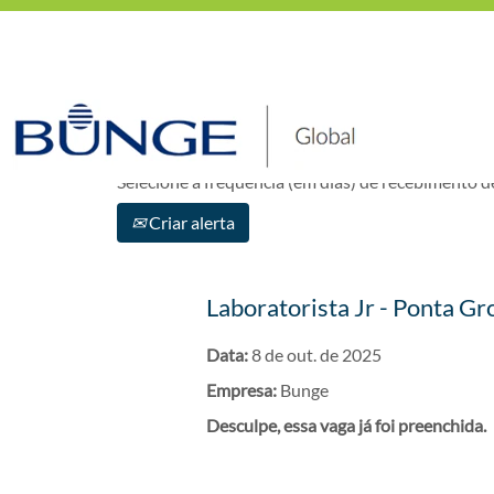
Mostrar mais opções
Selecione a frequência (em dias) de recebimento de
Criar alerta
Laboratorista Jr - Ponta G
Data:
8 de out. de 2025
Empresa:
Bunge
Desculpe, essa vaga já foi preenchida.