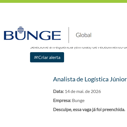
Mostrar mais opções
Selecione a frequência (em dias) de recebimento de
Criar alerta
Analista de Logística Júnio
Data:
14 de mai. de 2026
Empresa:
Bunge
Desculpe, essa vaga já foi preenchida.