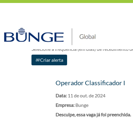
Mostrar mais opções
Selecione a frequência (em dias) de recebimento de
Criar alerta
Operador Classificador I
Data:
11 de out. de 2024
Empresa:
Bunge
Desculpe, essa vaga já foi preenchida.