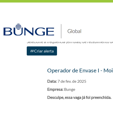
Mostrar mais opções
Selecione a frequência (em dias) de recebimento de
Criar alerta
Operador de Envase I - Moi
Data:
7 de fev. de 2025
Empresa:
Bunge
Desculpe, essa vaga já foi preenchida.