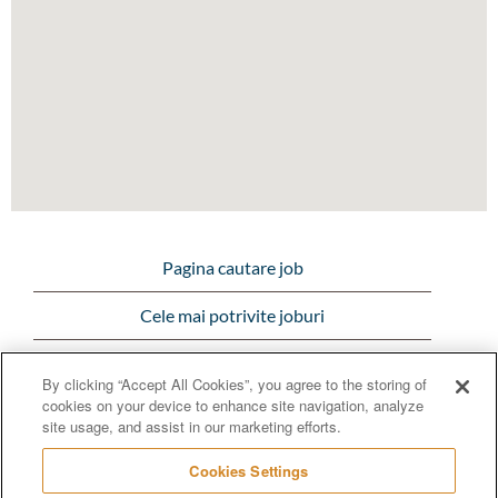
următoarea
hartă
care
poate
fi
căutată.
Pagina cautare job
Cele mai potrivite joburi
Vezi toate joburile
By clicking “Accept All Cookies”, you agree to the storing of
cookies on your device to enhance site navigation, analyze
Bunge.com
site usage, and assist in our marketing efforts.
Cookies Settings