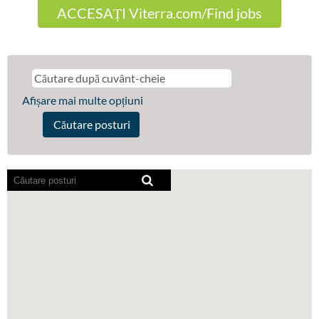
ACCESAȚI Viterra.com/Find jobs
Afișare mai multe opțiuni
Cititoarele
de
ecran
nu
pot
citi