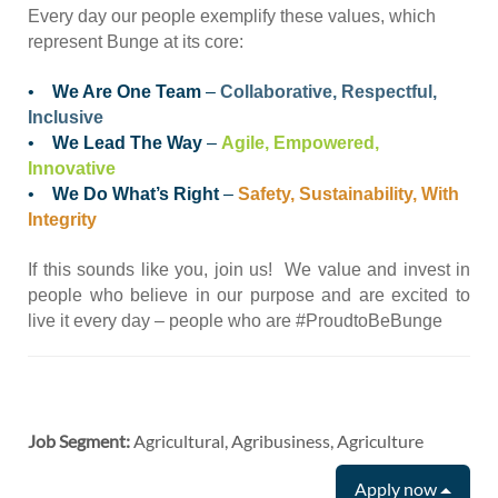
Every day our people exemplify these values, which
represent Bunge at its core:
•
We Are One Team
–
Collaborative, Respectful,
Inclusive
•
We Lead The Way
–
Agile, Empowered,
Innovative
•
We Do What’s Right
–
Safety, Sustainability, With
Integrity
If this sounds like you, join us! We value and invest in
people who believe in our purpose and are excited to
live it every day – people who are #ProudtoBeBunge
#LI-RP1 #LI-Hybrid
Job Segment:
Agricultural, Agribusiness, Agriculture
Apply now