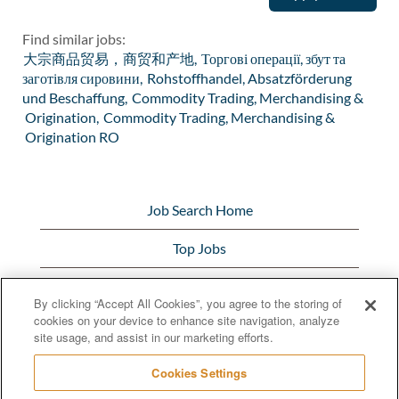
Find similar jobs:
大宗商品贸易，商贸和产地,
Торгові операції, збут та
заготівля сировини,
Rohstoffhandel, Absatzförderung
und Beschaffung,
Commodity Trading, Merchandising &
Origination,
Commodity Trading, Merchandising &
Origination RO
Job Search Home
Top Jobs
View All Jobs
By clicking “Accept All Cookies”, you agree to the storing of
cookies on your device to enhance site navigation, analyze
Bunge.com
site usage, and assist in our marketing efforts.
Cookies Settings