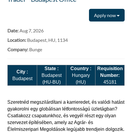
Apply now
Date:
Aug 7, 2026
Location:
Budapest, HU, 1134
Company:
Bunge
State :
Country :
Requisition
City :
Budapest
Hungary
Number:
Budapest
(HU-BU)
(HU)
45181
Szeretnéd megszilárdítani a karrieredet, és valódi hatást
gyakorolni egy globálisan létfontosságú üzletágban?
Csatlakozz csapatunkhoz, és vegyél részt egy olyan
szervezet építésében, amely az Agrár- és
Élelmiszeripari Megoldások legújabb trendjein dolgozik.