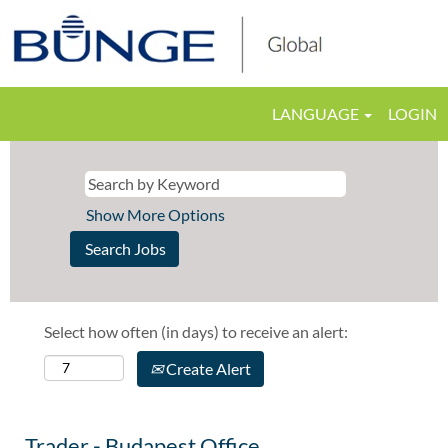
LANGUAGE
LOGIN
Show More Options
Select how often (in days) to receive an alert:
Create Alert
Trader - Budapest Office