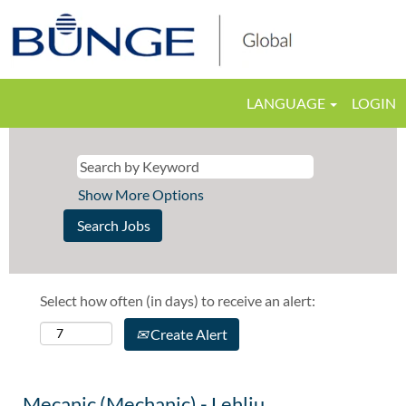
LANGUAGE
LOGIN
Show More Options
Select how often (in days) to receive an alert:
Create Alert
Mecanic (Mechanic) - Lehliu