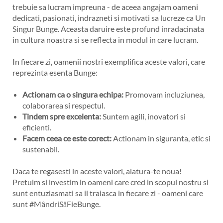
trebuie sa lucram impreuna - de aceea angajam oameni
dedicati, pasionati, indrazneti si motivati sa lucreze ca Un
Singur Bunge. Aceasta daruire este profund inradacinata
in cultura noastra si se reflecta in modul in care lucram.
In fiecare zi, oamenii nostri exemplifica aceste valori, care
reprezinta esenta Bunge:
Actionam ca o singura echipa:
Promovam incluziunea,
colaborarea si respectul.
Tindem spre excelenta:
Suntem agili, inovatori si
eficienti.
Facem ceea ce este corect:
Actionam in siguranta, etic si
sustenabil.
Daca te regasesti in aceste valori, alatura-te noua!
Pretuim si investim in oameni care cred in scopul nostru si
sunt entuziasmati sa il traiasca in fiecare zi - oameni care
sunt #MândriSăFieBunge.