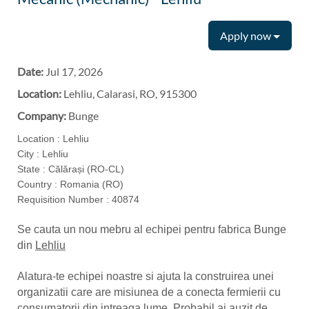
Apply now
Date:
Jul 17, 2026
Location:
Lehliu, Calarasi, RO, 915300
Company:
Bunge
Location : Lehliu
City : Lehliu
State : Călărași (RO-CL)
Country : Romania (RO)
Requisition Number : 40874
Se cauta un nou mebru al echipei pentru fabrica Bunge
din
Lehliu
Alatura-te echipei noastre si ajuta la construirea unei
organizatii care are misiunea de a conecta fermierii cu
consumatorii din intreaga lume. Probabil ai auzit de