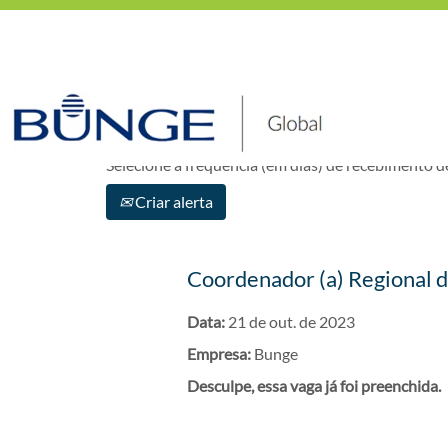
Mostrar mais opções
Selecione a frequência (em dias) de recebimento de
Criar alerta
Coordenador (a) Regional
Data:
21 de out. de 2023
Empresa:
Bunge
Desculpe, essa vaga já foi preenchida.