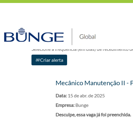
Mostrar mais opções
Selecione a frequência (em dias) de recebimento de
Criar alerta
Mecânico Manutenção II - 
Data:
15 de abr. de 2025
Empresa:
Bunge
Desculpe, essa vaga já foi preenchida.