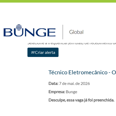
Mostrar mais opções
Selecione a frequência (em dias) de recebimento de
Criar alerta
Técnico Eletromecânico - 
Data:
7 de mai. de 2026
Empresa:
Bunge
Desculpe, essa vaga já foi preenchida.