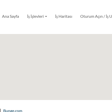
Ana Sayfa
İş İşlevleri
İş Haritası
Oturum Açın / İş 
Bunge.com