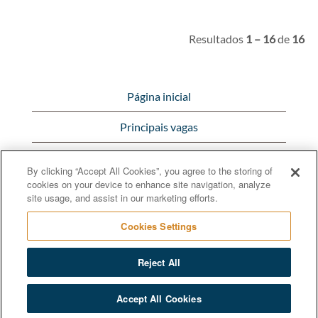
Resultados
1 – 16
de
16
Página inicial
Principais vagas
Visualizar todas as vagas
By clicking “Accept All Cookies”, you agree to the storing of
cookies on your device to enhance site navigation, analyze
Bunge.com.br
site usage, and assist in our marketing efforts.
Cookies Settings
Reject All
© 2020 Bunge Limited
Accept All Cookies