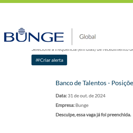
Mostrar mais opções
Selecione a frequência (em dias) de recebimento de
Criar alerta
Banco de Talentos - Posiçõ
Data:
31 de out. de 2024
Empresa:
Bunge
Desculpe, essa vaga já foi preenchida.