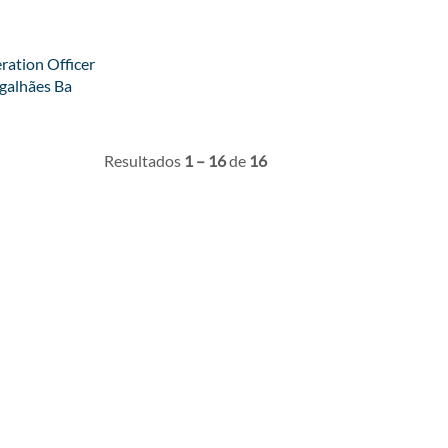
ation Officer
galhães Ba
Resultados
1 – 16
de
16