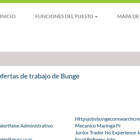
(página
tas de trabajo
INICIO
FUNCIONES DEL PUESTO
MAPA DE
actual)
ofertas de trabajo de Bunge
Httpsjobsbungecomsearchcrea
ertfalse Administrativo
Mecanico Maringá Pr
Junior Trader No Experience 
ertfalse Lucas
Food Refinery Jobs