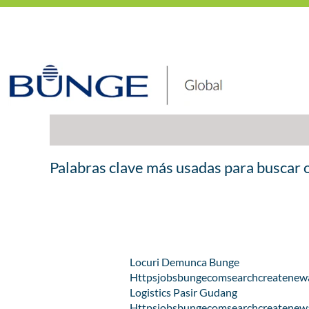
Inicio
|
Búsquedas de las mejores ofer
Mostrar más opciones
Palabras clave más usadas para buscar 
Locuri Demunca Bunge
Httpsjobsbungecomsearchcreatenewal
Logistics Pasir Gudang
Httpsjobsbungecomsearchcreatenewal