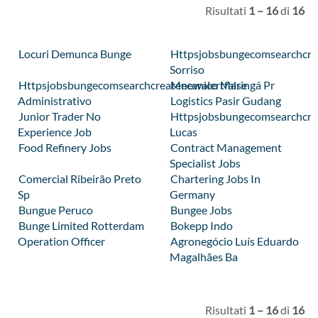
Risultati
1 – 16
di
16
Locuri Demunca Bunge
Httpsjobsbungecomsearchcrea
Sorriso
Httpsjobsbungecomsearchcreatenewalertfalse
Mecanico Maringá Pr
Administrativo
Logistics Pasir Gudang
Junior Trader No
Httpsjobsbungecomsearchcrea
Experience Job
Lucas
Food Refinery Jobs
Contract Management
Specialist Jobs
Comercial Ribeirão Preto
Chartering Jobs In
Sp
Germany
Bungue Peruco
Bungee Jobs
Bunge Limited Rotterdam
Bokepp Indo
Operation Officer
Agronegócio Luís Eduardo
Magalhães Ba
Risultati
1 – 16
di
16