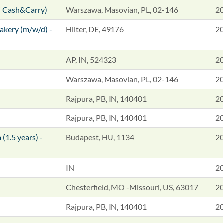
i Cash&Carry)
Warszawa, Masovian, PL, 02-146
2
akery (m/w/d) -
Hilter, DE, 49176
2
AP, IN, 524323
2
Warszawa, Masovian, PL, 02-146
2
Rajpura, PB, IN, 140401
2
Rajpura, PB, IN, 140401
2
(1.5 years) -
Budapest, HU, 1134
2
IN
2
Chesterfield, MO -Missouri, US, 63017
2
Rajpura, PB, IN, 140401
2