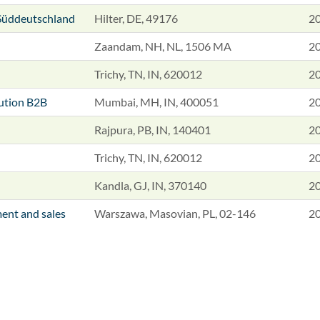
Süddeutschland
Hilter, DE, 49176
2
Zaandam, NH, NL, 1506 MA
2
Trichy, TN, IN, 620012
2
tution B2B
Mumbai, MH, IN, 400051
2
Rajpura, PB, IN, 140401
2
Trichy, TN, IN, 620012
2
Kandla, GJ, IN, 370140
2
ent and sales
Warszawa, Masovian, PL, 02-146
2