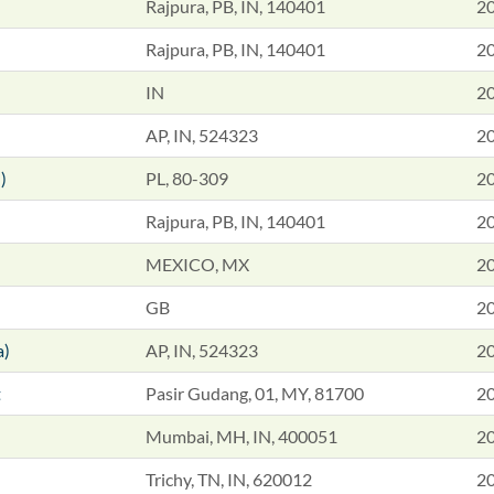
Rajpura, PB, IN, 140401
2
Rajpura, PB, IN, 140401
2
IN
2
AP, IN, 524323
2
)
PL, 80-309
2
Rajpura, PB, IN, 140401
2
MEXICO, MX
2
GB
2
a)
AP, IN, 524323
2
t
Pasir Gudang, 01, MY, 81700
2
Mumbai, MH, IN, 400051
2
Trichy, TN, IN, 620012
2