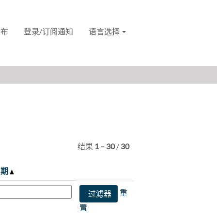
分布
登录/订阅通知
语言选择
结果
1 – 30
/
30
日期
重
置