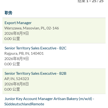
结果
1 – 25
/
25
职务
Export Manager
Warszawa, Masovian, PL, 02-146
2026年8月9日
0.00 公里
Senior Territory Sales Executive - B2C
Rajpura, PB, IN, 140401
2026年8月9日
0.00 公里
Senior Territory Sales Executive - B2B
AP, IN, 524323
2026年8月8日
0.00 公里
Junior Key Account Manager Artisan Bakery (m/w/d) -
SüddeutschlandRemote