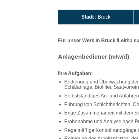
Stadt :
Bruck
Für unser Werk in Bruck /Leitha s
Anlagenbediener (m/w/d)
Ihre Aufgaben:
Bedienung und Überwachung der Pr
Schälanlage, Biofilter, Saatvorre
Selbstständiges An- und Abfahre
Führung von Schichtberichten, Che
Enge Zusammenarbeit mit dem Sch
Probenahme und Analyse nach P
Regelmäßige Kontrollrundgänge in
Reinigung des Arbeitsplatzes, de