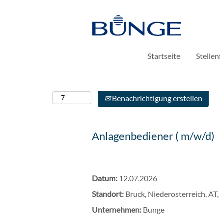
Mehr Optionen anzeigen
Startseite
Stelle
Wählen Sie aus, wie oft (in Tagen) Sie eine Benach
Benachrichtigung erstellen
Anlagenbediener ( m/w/d)
Datum:
12.07.2026
Standort:
Bruck, Niederosterreich, AT
Unternehmen:
Bunge