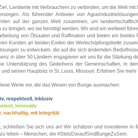
iel, Landwirte mit Verbrauchern zu verbinden, um die Welt mi
 versorgen. Als führender Anbieter von Agrarindustrielösung
irten auf der ganzen Welt zusammen, um landwirtschaftliche
in zu bringen, wo sie benötigt werden. Wir sind ein weltweit f
beitung von Ölsaaten und Raffination und bieten ein breites P
seren Kunden an beiden Enden der Wertschöpfungskette zusamm
ösungen zu entwickeln, die auf die sich ändernden Bedürfnisse
enz in über 50 Ländern engagieren wir uns für die Stärkung de
die Unterstützung des Gedeihens der Gemeinschaften, in dene
 und seinen Hauptsitz in St. Louis, Missouri. Erfahren Sie meh
 diese Werte vor, die das Wesen von Bunge ausmachen:
v, respektvoll, inklusiv
etent, innovativ
, nachhaltig, mit Integrität
lt, schließen Sie sich uns an! Wir schätzen und investieren in
ag zu leben – Menschen, die #StolzDaraufSindBungeZuSein.