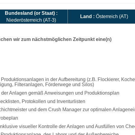
Bundesland (or Staat) :
Land :
Österreich (AT)
Niederösterreich (AT-3)
uchen wir zum nächstmöglichen Zeitpunkt eine(n)
oduktionsanlagen in der Aufbereitung (z.B. Flockierer, Kocher
inigung, Filteranlagen, Förderwege und Silos)
n der Anlagen gemäß Anweisungen und Produktionsplan
cklisten, Protokollen und Inventurlisten
ichtmeister und dem Crush Manager zur optimalen Anlageneins
robeplan
klusive visueller Kontrolle der Anlagen und Ausfüllen von Che
r Produktionsanlage, des Labors und der Außenbereiche