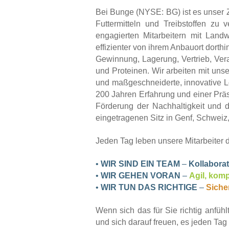
Bei Bunge (NYSE: BG) ist es unser Z
Futtermitteln und Treibstoffen zu
engagierten Mitarbeitern mit Landw
effizienter von ihrem Anbauort dorth
Gewinnung, Lagerung, Vertrieb, Verar
und Proteinen. Wir arbeiten mit un
und maßgeschneiderte, innovative L
200 Jahren Erfahrung und einer Präs
Förderung der Nachhaltigkeit und 
eingetragenen Sitz in Genf, Schweiz,
Jeden Tag leben unsere Mitarbeiter
•
WIR SIND EIN TEAM
–
Kollaborati
•
WIR GEHEN VORAN
–
Agil, komp
•
WIR TUN DAS RICHTIGE
–
Sicher
Wenn sich das für Sie richtig anfüh
und sich darauf freuen, es jeden T