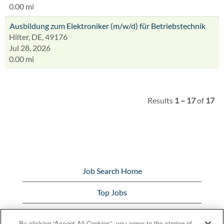
0.00 mi
Ausbildung zum Elektroniker (m/w/d) für Betriebstechnik
Hilter, DE, 49176
Jul 28, 2026
0.00 mi
Results
1 – 17
of
17
Job Search Home
Top Jobs
View All Jobs
By clicking “Accept All Cookies”, you agree to the storing of