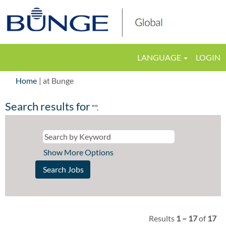
LANGUAGE
LOGIN
(current
Home
|
at Bunge
page)
Search results for
"".
Show More Options
Results
1 – 17
of
17