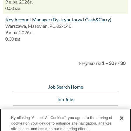
9 июл. 2026 г.
0.00 км
Key Account Manager (Dystrybutorzy i Cash&Carry)
Warszawa, Masovian, PL, 02-146
9 июл. 2026 г.
0.00 км
Результаты
1 – 30
из
30
Job Search Home
Top Jobs
View All Jobs
By clicking “Accept All Cookies”, you agree to the storing of
cookies on your device to enhance site navigation, analyze
Bunge.com
site usage, and assist in our marketing efforts.