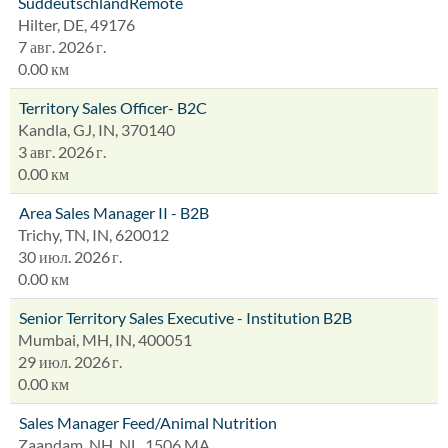
SüddeutschlandRemote
Hilter, DE, 49176
7 авг. 2026 г.
0.00 км
Territory Sales Officer- B2C
Kandla, GJ, IN, 370140
3 авг. 2026 г.
0.00 км
Area Sales Manager II - B2B
Trichy, TN, IN, 620012
30 июл. 2026 г.
0.00 км
Senior Territory Sales Executive - Institution B2B
Mumbai, MH, IN, 400051
29 июл. 2026 г.
0.00 км
Sales Manager Feed/Animal Nutrition
Zaandam, NH, NL, 1506 MA