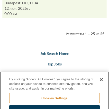
Budapest, HU, 1134
12 июл. 2026 г.
0.00 км
Результаты
1 – 25
из
25
Job Search Home
Top Jobs
View All Jobs
By clicking “Accept All Cookies”, you agree to the storing of
cookies on your device to enhance site navigation, analyze
Bunge.com
site usage, and assist in our marketing efforts.
Cookies Settings