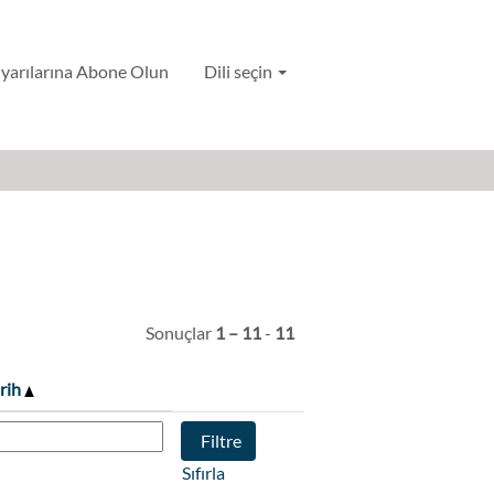
Uyarılarına Abone Olun
Dili seçin
Sonuçlar
1 – 11
-
11
rih
Sıfırla