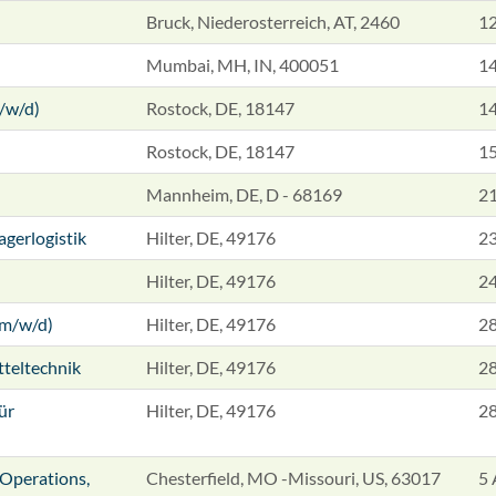
Bruck, Niederosterreich, AT, 2460
12
Mumbai, MH, IN, 400051
14
/w/d)
Rostock, DE, 18147
14
Rostock, DE, 18147
15
Mannheim, DE, D - 68169
21
agerlogistik
Hilter, DE, 49176
23
Hilter, DE, 49176
24
(m/w/d)
Hilter, DE, 49176
28
tteltechnik
Hilter, DE, 49176
28
ür
Hilter, DE, 49176
28
 Operations,
Chesterfield, MO -Missouri, US, 63017
5 