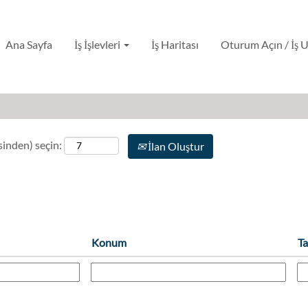
Ana Sayfa
İş İşlevleri
İş Haritası
Oturum Açın / İş 
nsinden) seçin:
İlan Oluştur
Konum
Ta