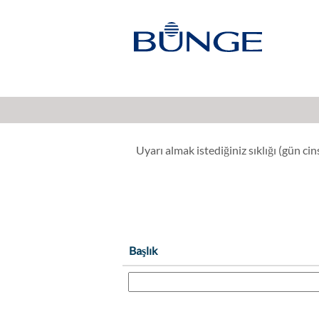
Tedarik, Satın Alma
Daha Fazla Seçenek Göster
Uyarı almak istediğiniz sıklığı (gün ci
Başlık